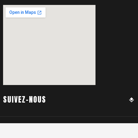
SUIVEZ-NOUS
Mon compte
Cookies
Livraison
CGV
© 2011-2026 - Flash REPARATION - Siret: 529 757 874 00019