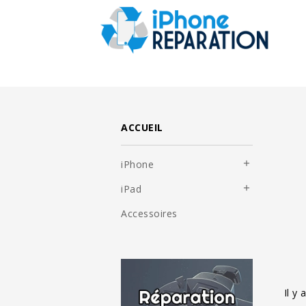
ACCUEIL
iPhone

iPad

Accessoires
Il y 