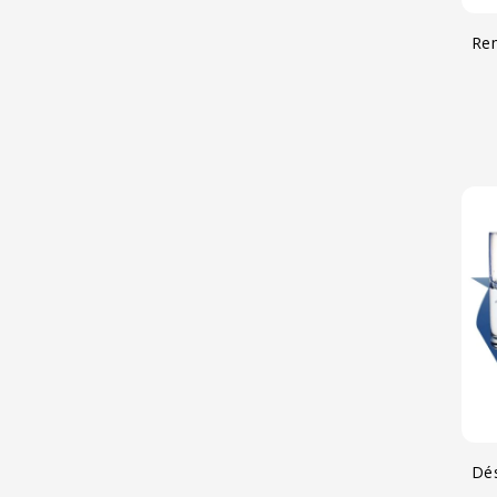
Re
Dés