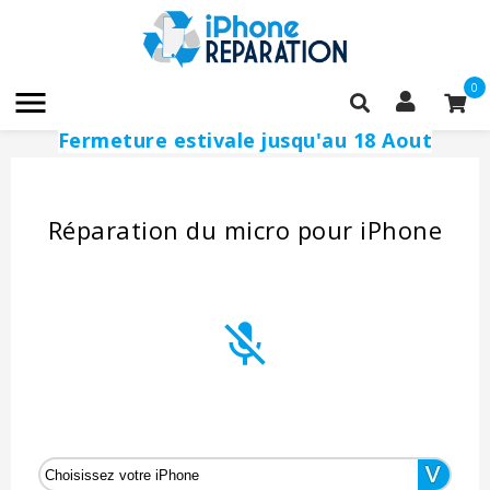
0

Fermeture estivale jusqu'au 18 Aout
.
Réparation du micro pour iPhone
mic_off
_